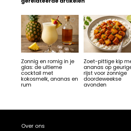
gerelateerde artikelen
Zonnig en romig in je
Zoet-pittige kip m
glas: de ultieme
ananas op geurig
cocktail met
rijst voor zonnige
kokosmelk, ananas en
doordeweekse
rum
avonden
Over ons