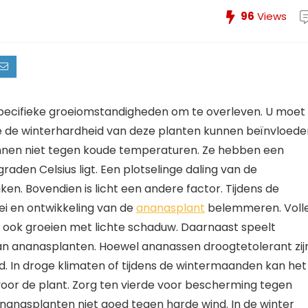
96
Views
 specifieke groeiomstandigheden om te overleven. U moet
e de winterhardheid van deze planten kunnen beïnvloede
unnen niet tegen koude temperaturen. Ze hebben een
aden Celsius ligt. Een plotselinge daling van de
n. Bovendien is licht een andere factor. Tijdens de
ei en ontwikkeling van de
ananasplant
belemmeren. Voll
n ook groeien met lichte schaduw. Daarnaast speelt
van ananasplanten. Hoewel ananassen droogtetolerant zijn
. In droge klimaten of tijdens de wintermaanden kan het
 voor de plant. Zorg ten vierde voor bescherming tegen
nanasplanten niet goed tegen harde wind. In de winter