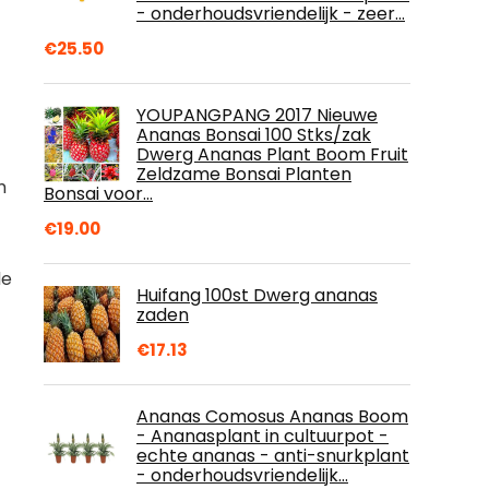
- onderhoudsvriendelijk - zeer…
€
25.50
YOUPANGPANG 2017 Nieuwe
Ananas Bonsai 100 Stks/zak
Dwerg Ananas Plant Boom Fruit
Zeldzame Bonsai Planten
m
Bonsai voor…
€
19.00
de
Huifang 100st Dwerg ananas
zaden
€
17.13
Ananas Comosus Ananas Boom
- Ananasplant in cultuurpot -
echte ananas - anti-snurkplant
- onderhoudsvriendelijk…