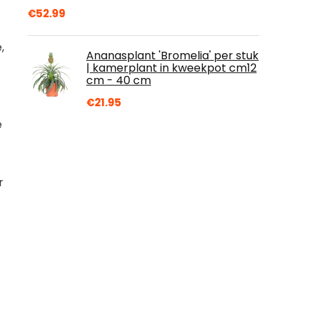
€
52.99
,
Ananasplant 'Bromelia' per stuk
| kamerplant in kweekpot cm12
cm - 40 cm
€
21.95
e
r