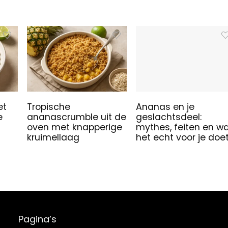
et
Tropische
Ananas en je
e
ananascrumble uit de
geslachtsdeel:
oven met knapperige
mythes, feiten en w
kruimellaag
het echt voor je doe
Pagina’s