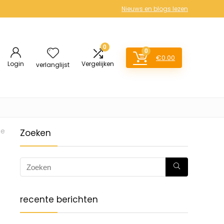
Nieuws en blogs lezen
0
0
€
0.00
Login
Vergelijken
verlanglijst
te
Zoeken
recente berichten