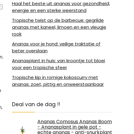
Haal het beste uit ananas voor gezondheid,
energie en een sterke weerstand
Tropische twist op de barbecue: gegrilde
ananas met kaneel, limoen en een vleugje
rook
Ananas voor je hond: veilige traktatie of
beter overslaan
n.
Ananasplant in huis: van kroontje tot bloei
voor een tropische sfeer
Tropische kip in romige kokoscurry met
ananas: zoet, pittig en onweerstaanbaar
e
Deal van de dag !!
,
Ananas Comosus Ananas Boom
- Ananasplant in gele pot -
echte ananas - anti-snurkplant