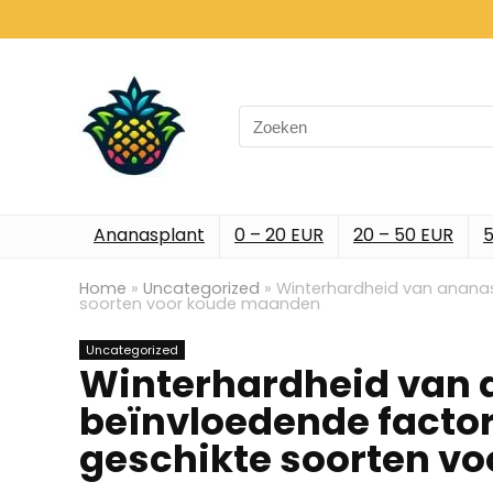
Search
for:
Ananasplant
0 – 20 EUR
20 – 50 EUR
5
Home
»
Uncategorized
»
Winterhardheid van ananas
soorten voor koude maanden
Uncategorized
Winterhardheid van 
beïnvloedende factor
geschikte soorten v