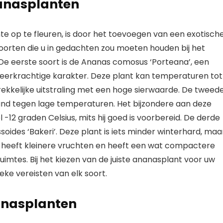
nanasplanten
e op te fleuren, is door het toevoegen van een exotische
soorten die u in gedachten zou moeten houden bij het
De eerste soort is de Ananas comosus ‘Porteana’, een
 veerkrachtige karakter. Deze plant kan temperaturen tot
ekkelijke uitstraling met een hoge sierwaarde. De tweed
stand tegen lage temperaturen. Het bijzondere aan deze
l -12 graden Celsius, mits hij goed is voorbereid. De derde
oides ‘Bakeri’. Deze plant is iets minder winterhard, maa
j heeft kleinere vruchten en heeft een wat compactere
ruimtes. Bij het kiezen van de juiste ananasplant voor uw
eke vereisten van elk soort.
nanasplanten