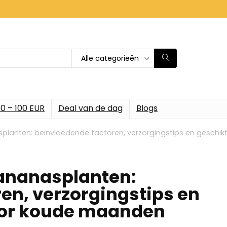
Alle categorieën
0 – 100 EUR
Deal van de dag
Blogs
planten: beïnvloedende factoren, verzorgingstips en geschik
ananasplanten:
en, verzorgingstips en
oor koude maanden