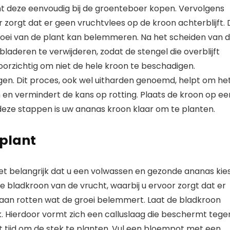
nt deze eenvoudig bij de groenteboer kopen. Vervolgens
r zorgt dat er geen vruchtvlees op de kroon achterblijft. 
groei van de plant kan belemmeren. Na het scheiden van 
bladeren te verwijderen, zodat de stengel die overblijft
oorzichtig om niet de hele kroon te beschadigen.
n. Dit proces, ook wel uitharden genoemd, helpt om he
 en vermindert de kans op rotting. Plaats de kroon op ee
 deze stappen is uw ananas kroon klaar om te planten.
 plant
et belangrijk dat u een volwassen en gezonde ananas kie
de bladkroon van de vrucht, waarbij u ervoor zorgt dat er
 gaan rotten wat de groei belemmert. Laat de bladkroon
 Hierdoor vormt zich een calluslaag die beschermt tege
et tijd om de stek te planten. Vul een bloempot met een