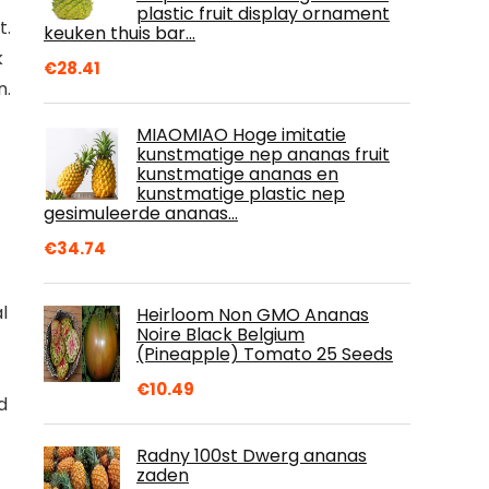
plastic fruit display ornament
t.
keuken thuis bar…
k
€
28.41
n.
MIAOMIAO Hoge imitatie
kunstmatige nep ananas fruit
kunstmatige ananas en
kunstmatige plastic nep
gesimuleerde ananas…
€
34.74
l
Heirloom Non GMO Ananas
Noire Black Belgium
(Pineapple) Tomato 25 Seeds
€
10.49
d
Radny 100st Dwerg ananas
zaden