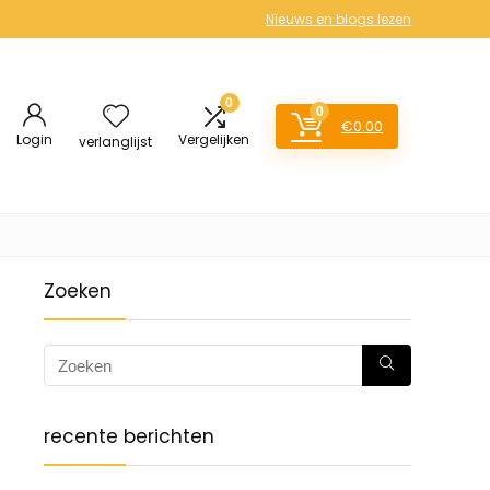
Nieuws en blogs lezen
0
0
€
0.00
Login
Vergelijken
verlanglijst
Zoeken
recente berichten