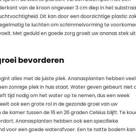
derkant van de kroon ongeveer 3 cm diep in het substraa
chtvochtigheid. Dit kan door een doorzichtige plastic za
t regelmatig te luchten om schimmelvorming te voorkome
oelt. Met geduld en goede zorg groeit uw ananas stek uit
groei bevorderen
gint alles met de juiste plek. Ananasplanten hebben veel
een zonnige plek in huis staat. Water geven gebeurt niet a
eft tijd nodig om het water op te nemen, dus een week
elt ook een grote rol in de gezonde groei van uw
de kamer tussen de 16 en 26 graden Celsius blijft. Te kou
verdort. Ananasplanten hebben ook een specifieke
nd voor een goede waterafvoer. Een te natte bodem kan