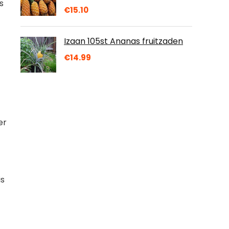
s
€
15.10
Izaan 105st Ananas fruitzaden
€
14.99
er
is