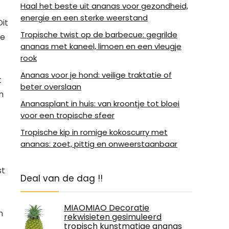
Haal het beste uit ananas voor gezondheid,
energie en een sterke weerstand
Dit
Tropische twist op de barbecue: gegrilde
de
ananas met kaneel, limoen en een vleugje
rook
Ananas voor je hond: veilige traktatie of
t
beter overslaan
n
Ananasplant in huis: van kroontje tot bloei
voor een tropische sfeer
Tropische kip in romige kokoscurry met
ananas: zoet, pittig en onweerstaanbaar
st
Deal van de dag !!
MIAOMIAO Decoratie
n
rekwisieten gesimuleerd
tropisch kunstmatige ananas