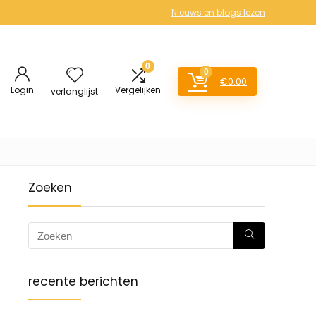
Nieuws en blogs lezen
0
0
€
0.00
Login
Vergelijken
verlanglijst
Zoeken
recente berichten