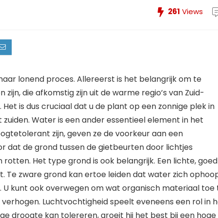
261
Views
aar lonend proces. Allereerst is het belangrijk om te
ijn, die afkomstig zijn uit de warme regio’s van Zuid-
Het is dus cruciaal dat u de plant op een zonnige plek in
t zuiden. Water is een ander essentieel element in het
ogtetolerant zijn, geven ze de voorkeur aan een
r dat de grond tussen de gietbeurten door lichtjes
otten. Het type grond is ook belangrijk. Een lichte, goed
t. Te zware grond kan ertoe leiden dat water zich ophoo
te. U kunt ook overwegen om wat organisch materiaal toe 
erhogen. Luchtvochtigheid speelt eveneens een rol in h
e droogte kan tolereren, groeit hij het best bij een hoge