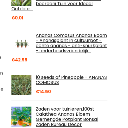
boerderij Tuin voor Ideaal
Outdoor…
€
0.01
Ananas Comosus Ananas Boom
- Ananasplant in cultuurpot -
echte ananas - anti-snurkplant
- onderhoudsvriendelijk…
n
€
42.99
in
10 seeds of Pineapple - ANANAS
COMOSUS
te
€
14.50
s
Zaden voor tuinieren,100st
Calathea Ananas Bloem
Gemengde Potplant Bonsai
Zaden Bureau Decor