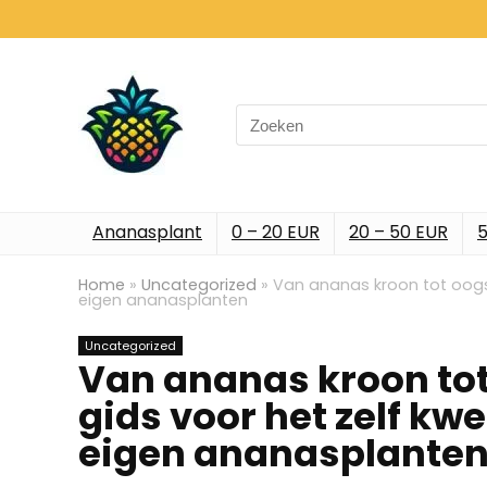
Search
for:
Ananasplant
0 – 20 EUR
20 – 50 EUR
5
Home
»
Uncategorized
»
Van ananas kroon tot oogst
eigen ananasplanten
Uncategorized
Van ananas kroon tot
gids voor het zelf kw
eigen ananasplante