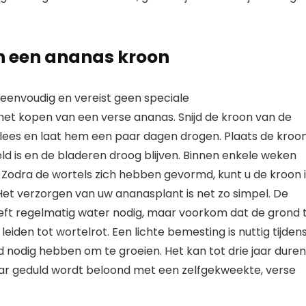
n een ananas kroon
eenvoudig en vereist geen speciale
et kopen van een verse ananas. Snijd de kroon van de
vlees en laat hem een paar dagen drogen. Plaats de kroo
d is en de bladeren droog blijven. Binnen enkele weken
 Zodra de wortels zich hebben gevormd, kunt u de kroon 
et verzorgen van uw ananasplant is net zo simpel. De
eft regelmatig water nodig, maar voorkom dat de grond 
eiden tot wortelrot. Een lichte bemesting is nuttig tijden
d nodig hebben om te groeien. Het kan tot drie jaar duren
aar geduld wordt beloond met een zelfgekweekte, verse