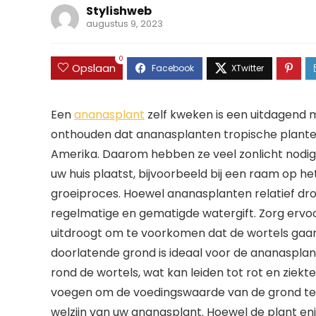
Stylishweb
augustus 9, 2023
0
Opslaan
Een
ananasplant
zelf kweken is een uitdagend m
onthouden dat ananasplanten tropische planten z
Amerika. Daarom hebben ze veel zonlicht nodig. 
uw huis plaatst, bijvoorbeeld bij een raam op he
groeiproces. Hoewel ananasplanten relatief dro
regelmatige en gematigde watergift. Zorg ervoo
uitdroogt om te voorkomen dat de wortels gaan r
doorlatende grond is ideaal voor de ananasplan
rond de wortels, wat kan leiden tot rot en ziek
voegen om de voedingswaarde van de grond te v
welzijn van uw ananasplant. Hoewel de plant enig