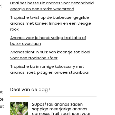
Haal het beste uit ananas voor gezondheid,
energie en een sterke weerstand
Tropische twist op de barbecue: gegrilde
ananas met kaneel, limoen en een vleugje
rook
Ananas voor je hond: veilige traktatie of
beter overslaan
Ananasplant in huis: van kroontje tot bloei
voor een tropische sfeer
Tropische kip in romige kokoscurry met
ananas: zoet, pittig en onweerstaanbaar
Deal van de dag !!
pt
te
20pcs/zak ananas zaden
et
sappige meerjarige ananas
comosus fruit zaailingen voor