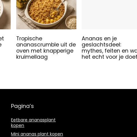
et
Tropische
Ananas en je
e
ananascrumble uit de
geslachtsdeel:
oven met knapperige
mythes, feiten en w
kruimellaag
het echt voor je doe
Pagina’s
Eetbare ananasplant
kopen
Mini ananas plant kopen