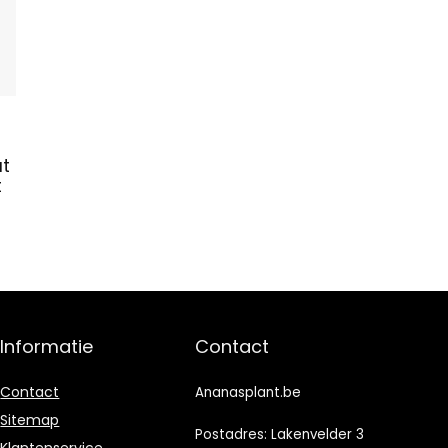
at
t
Informatie
Contact
Contact
Ananasplant.be
Sitemap
Postadres: Lakenvelder 3
Klantenservice