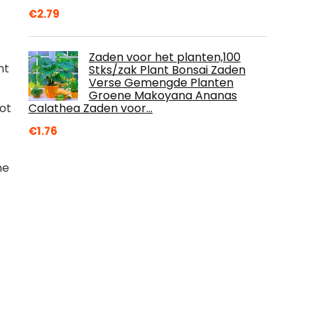
€
2.79
Zaden voor het planten,100
nt
Stks/zak Plant Bonsai Zaden
Verse Gemengde Planten
Groene Makoyana Ananas
Calathea Zaden voor…
ot
€
1.76
ne