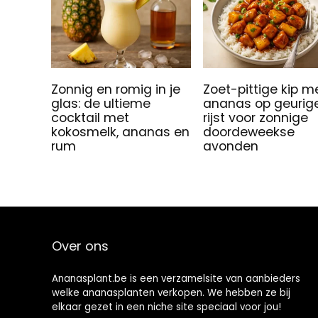
Zonnig en romig in je
Zoet-pittige kip m
glas: de ultieme
ananas op geurig
cocktail met
rijst voor zonnige
kokosmelk, ananas en
doordeweekse
rum
avonden
Over ons
Ananasplant.be is een verzamelsite van aanbieders
welke ananasplanten verkopen. We hebben ze bij
elkaar gezet in een niche site speciaal voor jou!