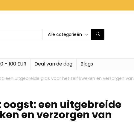
Alle categorieën
0 – 100 EUR
Deal van de dag
Blogs
: een uitgebreide gids voor het zelf kweken en verzorgen van
 oogst: een uitgebreide
eken en verzorgen van
n