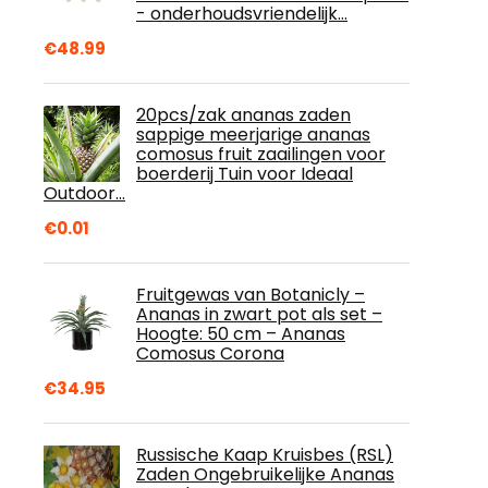
- onderhoudsvriendelijk…
€
48.99
20pcs/zak ananas zaden
sappige meerjarige ananas
comosus fruit zaailingen voor
boerderij Tuin voor Ideaal
Outdoor…
€
0.01
Fruitgewas van Botanicly –
Ananas in zwart pot als set –
Hoogte: 50 cm – Ananas
Comosus Corona
€
34.95
Russische Kaap Kruisbes (RSL)
Zaden Ongebruikelijke Ananas