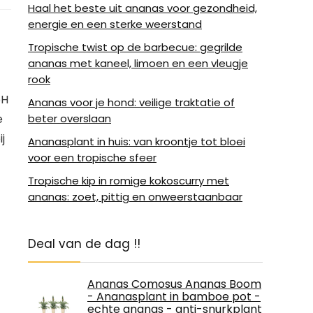
Haal het beste uit ananas voor gezondheid,
energie en een sterke weerstand
Tropische twist op de barbecue: gegrilde
ananas met kaneel, limoen en een vleugje
rook
pH
Ananas voor je hond: veilige traktatie of
beter overslaan
e
j
Ananasplant in huis: van kroontje tot bloei
voor een tropische sfeer
Tropische kip in romige kokoscurry met
ananas: zoet, pittig en onweerstaanbaar
Deal van de dag !!
Ananas Comosus Ananas Boom
- Ananasplant in bamboe pot -
echte ananas - anti-snurkplant