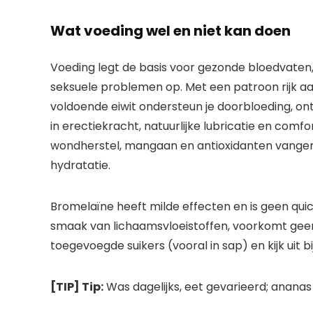
Wat voeding wel en niet kan doen
Voeding legt de basis voor gezonde bloedvaten
seksuele problemen op. Met een patroon rijk aan
voldoende eiwit ondersteun je doorbloeding, on
in erectiekracht, natuurlijke lubricatie en comf
wondherstel, mangaan en antioxidanten vangen v
hydratatie.
Bromelaïne heeft milde effecten en is geen quic
smaak van lichaamsvloeistoffen, voorkomt gee
toegevoegde suikers (vooral in sap) en kijk uit bij
[TIP] Tip:
Was dagelijks, eet gevarieerd; ananas 