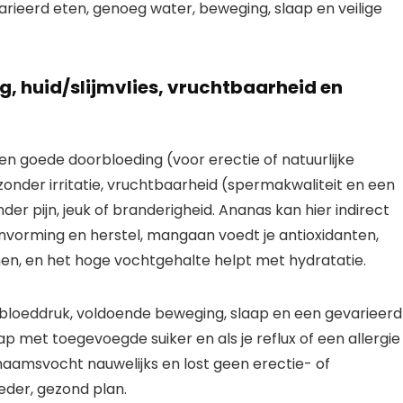
ieerd eten, genoeg water, beweging, slaap en veilige
g, huid/slijmvlies, vruchtbaarheid en
en goede doorbloeding (voor erectie of natuurlijke
s zonder irritatie, vruchtbaarheid (spermakwaliteit en een
der pijn, jeuk of branderigheid. Ananas kan hier indirect
nvorming en herstel, mangaan voedt je antioxidanten,
en, en het hoge vochtgehalte helpt met hydratatie.
e bloeddruk, voldoende beweging, slaap en een gevarieerd
met toegevoegde suiker en als je reflux of een allergie
aamsvocht nauwelijks en lost geen erectie- of
eder, gezond plan.