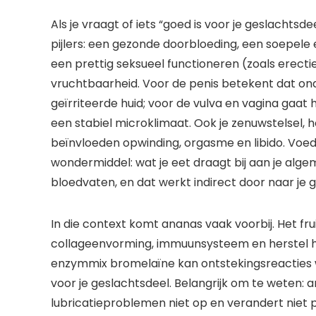
Als je vraagt of iets “goed is voor je geslachts
pijlers: een gezonde doorbloeding, een soepele en s
een prettig seksueel functioneren (zoals erectie o
vruchtbaarheid. Voor de penis betekent dat on
geïrriteerde huid; voor de vulva en vagina gaa
een stabiel microklimaat. Ook je zenuwstelsel,
beïnvloeden opwinding, orgasme en libido. Voed
wondermiddel: wat je eet draagt bij aan je alg
bloedvaten, en dat werkt indirect door naar je 
In die context komt ananas vaak voorbij. Het fru
collageenvorming, immuunsysteem en herstel hel
enzymmix bromelaïne kan ontstekingsreacties wa
voor je geslachtsdeel. Belangrijk om te weten: 
lubricatieproblemen niet op en verandert niet p