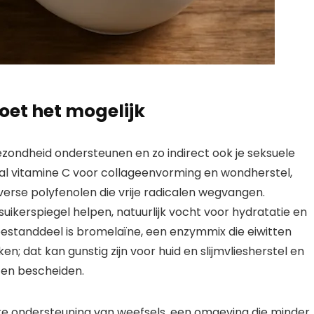
oet het mogelijk
gezondheid ondersteunen en zo indirect ook je seksuele
ral vitamine C voor collageenvorming en wondherstel,
verse polyfenolen die vrije radicalen wegvangen.
suikerspiegel helpen, natuurlijk vocht voor hydratatie en
bestanddeel is bromelaïne, een enzymmix die eiwitten
 dat kan gunstig zijn voor huid en slijmvliesherstel en
ten bescheiden.
ere ondersteuning van weefsels, een omgeving die minder