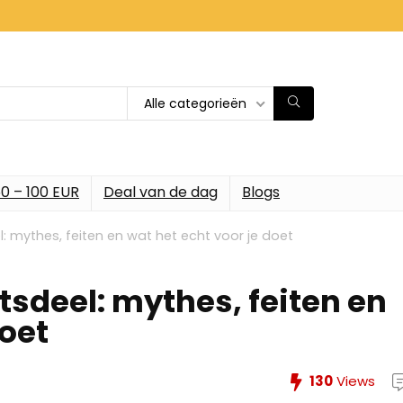
Alle categorieën
0 – 100 EUR
Deal van de dag
Blogs
: mythes, feiten en wat het echt voor je doet
tsdeel: mythes, feiten en
doet
130
Views