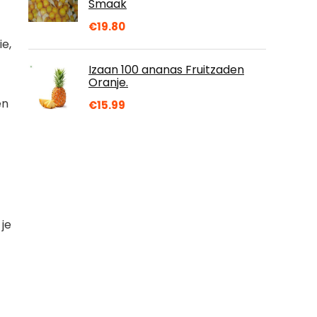
Smaak
€
19.80
ie,
Izaan 100 ananas Fruitzaden
Oranje.
en
€
15.99
 je