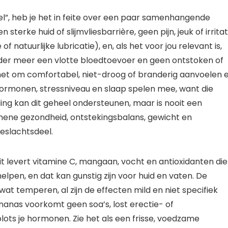
deel”, heb je het in feite over een paar samenhangende
terke huid of slijmvliesbarrière, geen pijn, jeuk of irritat
f natuurlijke lubricatie), en, als het voor jou relevant is,
der meer een vlotte bloedtoevoer en geen ontstoken of
t het om comfortabel, niet-droog of branderig aanvoelen 
 hormonen, stressniveau en slaap spelen mee, want die
ing kan dit geheel ondersteunen, maar is nooit een
emene gezondheid, ontstekingsbalans, gewicht en
geslachtsdeel.
it levert vitamine C, mangaan, vocht en antioxidanten die
pen, en dat kan gunstig zijn voor huid en vaten. De
t temperen, al zijn de effecten mild en niet specifiek
ananas voorkomt geen soa’s, lost erectie- of
lots je hormonen. Zie het als een frisse, voedzame