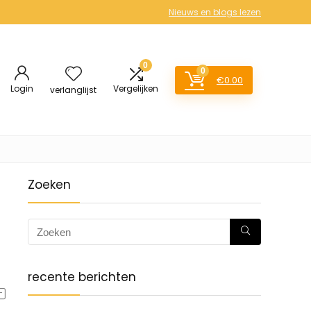
Nieuws en blogs lezen
0
0
€
0.00
Login
Vergelijken
verlanglijst
Zoeken
recente berichten