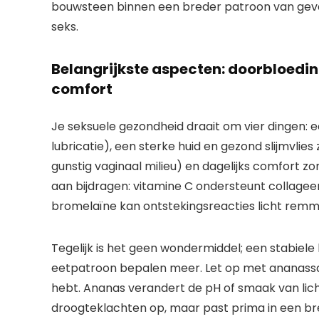
bouwsteen binnen een breder patroon van gevar
seks.
Belangrijkste aspecten: doorbloedin
comfort
Je seksuele gezondheid draait om vier dingen: e
lubricatie), een sterke huid en gezond slijmvlie
gunstig vaginaal milieu) en dagelijks comfort zon
aan bijdragen: vitamine C ondersteunt collagee
bromelaïne kan ontstekingsreacties licht remm
Tegelijk is het geen wondermiddel; een stabiel
eetpatroon bepalen meer. Let op met ananassap 
hebt. Ananas verandert de pH of smaak van lich
droogteklachten op, maar past prima in een br