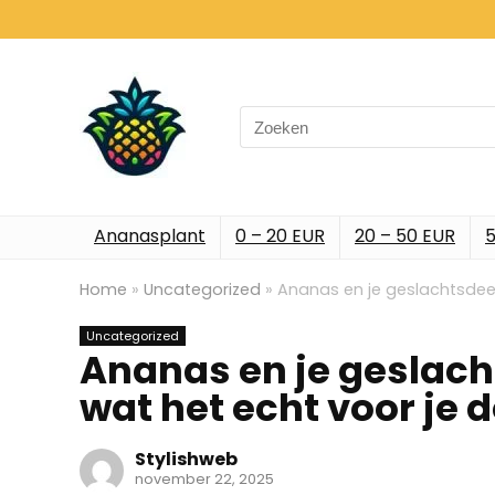
Search
for:
Ananasplant
0 – 20 EUR
20 – 50 EUR
5
Home
»
Uncategorized
»
Ananas en je geslachtsdeel
Uncategorized
Ananas en je geslach
wat het echt voor je 
Stylishweb
november 22, 2025