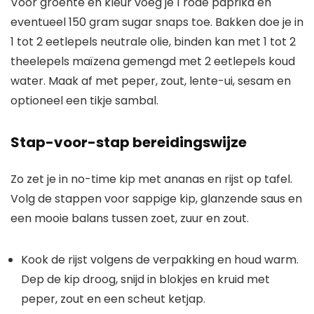
Voor groente en kleur voeg je 1 rode paprika en
eventueel 150 gram sugar snaps toe. Bakken doe je in
1 tot 2 eetlepels neutrale olie, binden kan met 1 tot 2
theelepels maïzena gemengd met 2 eetlepels koud
water. Maak af met peper, zout, lente-ui, sesam en
optioneel een tikje sambal.
Stap-voor-stap bereidingswijze
Zo zet je in no-time kip met ananas en rijst op tafel.
Volg de stappen voor sappige kip, glanzende saus en
een mooie balans tussen zoet, zuur en zout.
Kook de rijst volgens de verpakking en houd warm.
Dep de kip droog, snijd in blokjes en kruid met
peper, zout en een scheut ketjap.