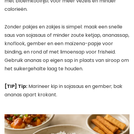
met bloemkoolrijst voor meer vezels en minder
calorieën.
Zonder pakjes en zakjes is simpel: maak een snelle
saus van sojasaus of minder zoute ketjap, ananassap,
knoflook, gember en een maïzena-papje voor
binding, en rond af met limoensap voor frisheid.
Gebruik ananas op eigen sap in plaats van siroop om
het suikergehalte laag te houden.
[TIP] Tip:
Marineer kip in sojasaus en gember; bak
ananas apart krokant.