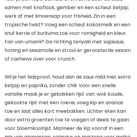
samen met knoflook, gember en een scheut ketjap;
werk af met limoensap voor frisheid. Zin in een
tropische twist? Voeg een scheut kokosmelk en een
snuf kerrie of kurkuma toe voor romigheid en kleur.
Fan van umami? Ga richting teriyaki met sojasaus,
honing en sesamolie en strooi er geroosterde sesam
of cashews over voor crunch.
Wil je het kidsproof, houd dan de saus mild met extra
ketjap en paprika, zonder chili. Voor een snelle
variatie maak je er gebakken rijst van: wok koude,
gekookte rijst met een roerei, voeg kip en ananas
toe en laat alles kort meebakken. Lichter eten kan
door extra groenten toe te voegen of deels te gaan
voor bloemkoolrijst. Marineer de kip vooraf in een
mix van ananassap, sojasaus en maïzena voor malse