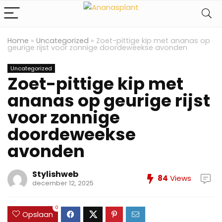
Home
»
Uncategorized
»
Zoet-pittige kip met ananas op
geurige rijst voor zonnige doordeweekse avonden
Uncategorized
Zoet-pittige kip met
ananas op geurige rijst
voor zonnige
doordeweekse
avonden
Stylishweb
84
Views
december 12, 2025
0
Opslaan