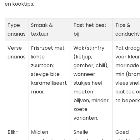
en kooktips.
Type
Smaak &
Past het best
Tips &
ananas
textuur
bij
aandacht
Verse
Fris-zoet met
Wok/stir-fry
Pat droog
ananas
lichte
(ketjap,
voor kleur
zuurtoon;
gember, chili),
marinade
stevige bite;
wanneer
min (bro
karamelliseert
stukjes heel
vlees snel
mooi.
moeten
laat toe 
blijven, minder
te beperk
zoete
varianten.
Blik-
Mild en
Snelle
Goed