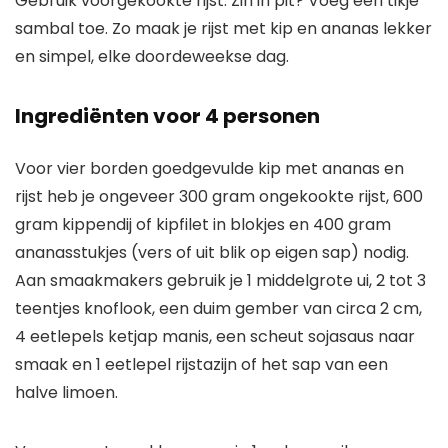
Gebruik voorgekookte rijst. Zin in pit? Voeg een tikje
sambal toe. Zo maak je rijst met kip en ananas lekker
en simpel, elke doordeweekse dag.
Ingrediënten voor 4 personen
Voor vier borden goedgevulde kip met ananas en
rijst heb je ongeveer 300 gram ongekookte rijst, 600
gram kippendij of kipfilet in blokjes en 400 gram
ananasstukjes (vers of uit blik op eigen sap) nodig.
Aan smaakmakers gebruik je 1 middelgrote ui, 2 tot 3
teentjes knoflook, een duim gember van circa 2 cm,
4 eetlepels ketjap manis, een scheut sojasaus naar
smaak en 1 eetlepel rijstazijn of het sap van een
halve limoen.