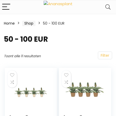
Home
Shop
50 - 100 EUR
50 - 100 EUR
Filter
Toont alle 11 resultaten