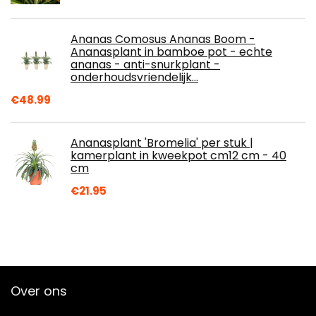
Ananas Comosus Ananas Boom -
Ananasplant in bamboe pot - echte
ananas - anti-snurkplant -
onderhoudsvriendelijk…
€
48.99
Ananasplant 'Bromelia' per stuk |
kamerplant in kweekpot cm12 cm - 40
cm
€
21.95
Over ons