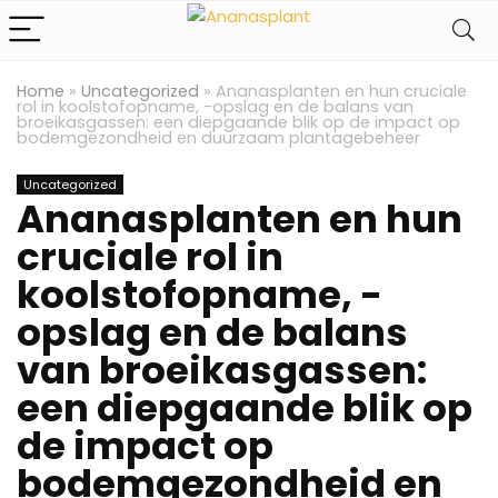
Home
»
Uncategorized
»
Ananasplanten en hun cruciale
rol in koolstofopname, -opslag en de balans van
broeikasgassen: een diepgaande blik op de impact op
bodemgezondheid en duurzaam plantagebeheer
Uncategorized
Ananasplanten en hun
cruciale rol in
koolstofopname, -
opslag en de balans
van broeikasgassen:
een diepgaande blik op
de impact op
bodemgezondheid en