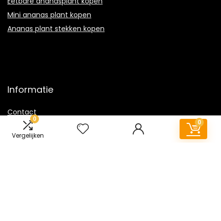
Eetbare ananasplant kopen
Mini ananas plant kopen
Ananas plant stekken kopen
Informatie
Contact
0
0
Sitemap
Vergelijken
Klantenservice
Over ons
Onze webshops
Vacature
Blogs
Privacybeleid