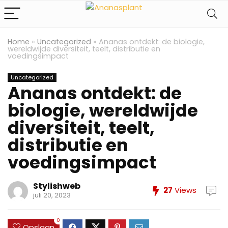
Home
»
Uncategorized
»
Ananas ontdekt: de biologie,
wereldwijde diversiteit, teelt, distributie en
voedingsimpact
Uncategorized
Ananas ontdekt: de
biologie, wereldwijde
diversiteit, teelt,
distributie en
voedingsimpact
Stylishweb
27
Views
juli 20, 2023
0
Opslaan