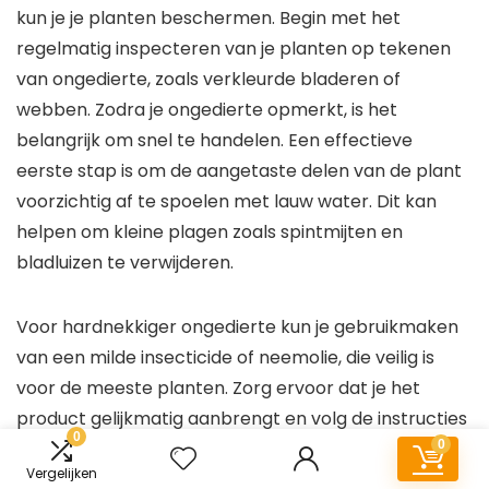
kun je je planten beschermen. Begin met het
regelmatig inspecteren van je planten op tekenen
van ongedierte, zoals verkleurde bladeren of
webben. Zodra je ongedierte opmerkt, is het
belangrijk om snel te handelen. Een effectieve
eerste stap is om de aangetaste delen van de plant
voorzichtig af te spoelen met lauw water. Dit kan
helpen om kleine plagen zoals spintmijten en
bladluizen te verwijderen.
Voor hardnekkiger ongedierte kun je gebruikmaken
van een milde insecticide of neemolie, die veilig is
voor de meeste planten. Zorg ervoor dat je het
product gelijkmatig aanbrengt en volg de instructies
0
0
op de verpakking. Vergeet niet om ook de omgeving
Vergelijken
van je planten schoon te houden, omdat vuil en stof