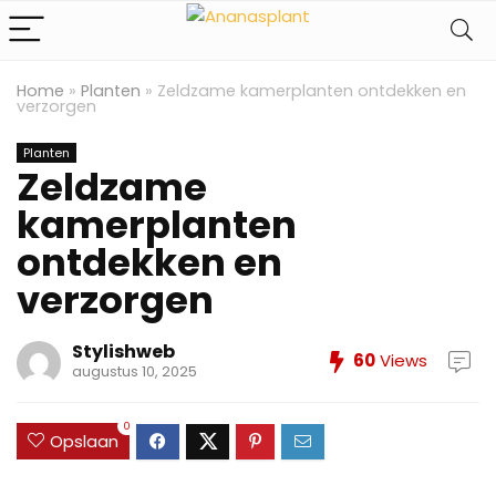
Home
»
Planten
»
Zeldzame kamerplanten ontdekken en
verzorgen
Planten
Zeldzame
kamerplanten
ontdekken en
verzorgen
Stylishweb
60
Views
augustus 10, 2025
0
Opslaan