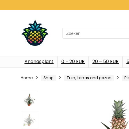
Search
for:
Ananasplant
0 – 20 EUR
20 – 50 EUR
5
Home
Shop
Tuin, terras and gazon
Pl