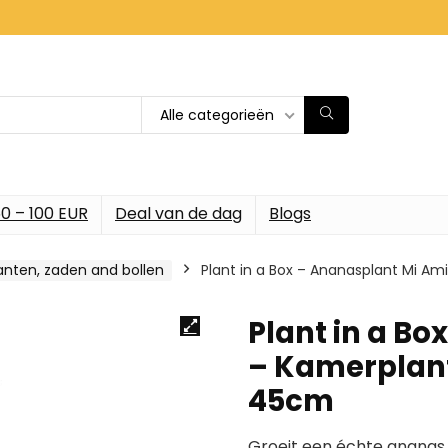
Alle categorieën
0 – 100 EUR
Deal van de dag
Blogs
anten, zaden and bollen
Plant in a Box – Ananasplant Mi A
Plant in a B
– Kamerplant
45cm
Groeit een échte ananas