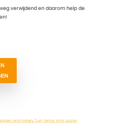
mweg verwijdend en daarom help de
en!
EN
GEN
 zaden and bollen
,
Tuin, terras and gazon