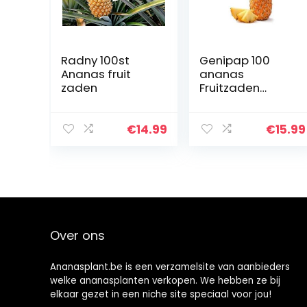
Radny 100st
Genipap 100
Ananas fruit
ananas
zaden
Fruitzaden
Oranje.
€
14.99
€
15.99
Over ons
Ananasplant.be is een verzamelsite van aanbieders
welke ananasplanten verkopen. We hebben ze bij
elkaar gezet in een niche site speciaal voor jou!