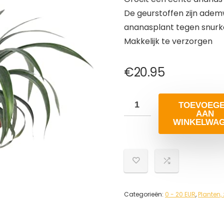
De geurstoffen zijn ade
ananasplant tegen snurk
Makkelijk te verzorgen
€
20.95
TOEVOEG
AAN
WINKELWA
Categorieën:
0 - 20 EUR
,
Planten,