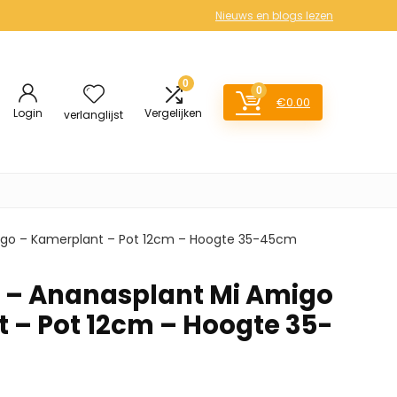
Nieuws en blogs lezen
0
0
€
0.00
Login
Vergelijken
verlanglijst
migo – Kamerplant – Pot 12cm – Hoogte 35-45cm
ox – Ananasplant Mi Amigo
 – Pot 12cm – Hoogte 35-