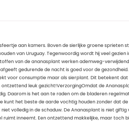
eertje aan kamers. Boven de sierlijke groene sprieten st
ouden van Uruguay. Tegenwoordig wordt hij veel gezien in
stoffen van de ananasplant werken ademweg-verwijdend 
fgeeft gedurende de nacht is goed voor de gezondheid. Zo
eekt voor consumptie maar als sierplant. Dit betekent dat
een ontzettend leuk gezicht!VerzorgingOmdat de Ananaspl
ig. Daarom is het aan te raden om de bladeren regelmati
Je kunt het beste de aarde vochtig houden zonder dat de p
ok niet volledig in de schaduw. De Ananasplant is niet gift
el ruimt inneemt. Een ontzettend makkelijke, maar toch 