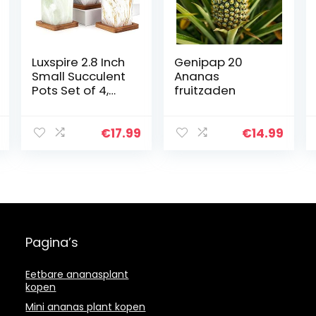
Luxspire 2.8 Inch
Genipap 20
Small Succulent
Ananas
Pots Set of 4,
fruitzaden
Mini Ceramic
Porcelain
Succulent
€
17.99
€
14.99
Cactus Plant Pot
Planter
Container…
Pagina’s
Eetbare ananasplant
kopen
Mini ananas plant kopen