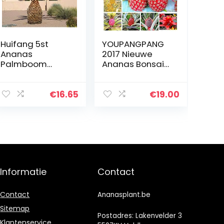
Huifang 5st
YOUPANGPANG
Ananas
2017 Nieuwe
Palmboom
Ananas Bonsai
zaden
100 Stks/zak
Dwerg Ananas
Plant Boom Fruit
€
16.65
€
19.00
Zeldzame
Bonsai Planten
Bonsai voor…
Informatie
Contact
Contact
Ananasplant.be
Sitemap
Postadres: Lakenvelder 3
Klantenservice