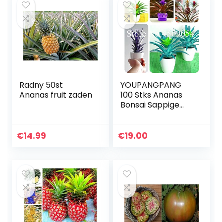
Radny 50st
YOUPANGPANG
Ananas fruit zaden
100 Stks Ananas
Bonsai Sappige
Heerlijke Fruit
zaailingen
Zeldzame
€
14.99
€
19.00
Exotische Bonsai
Potted Plant
Decoratie…