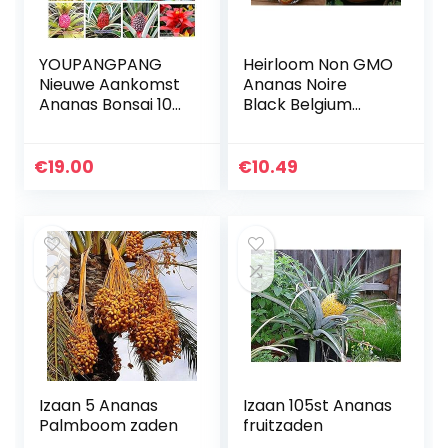
YOUPANGPANG
Heirloom Non GMO
Nieuwe Aankomst
Ananas Noire
Ananas Bonsai 100
Black Belgium
Stks/zak Dwerg
(Pineapple)
Ananas Plantas
Tomato 25 Seeds
Boom Fruit
€
19.00
€
10.49
Zeldzame Bonsais
Plant Bonsai…
Izaan 5 Ananas
Izaan 105st Ananas
Palmboom zaden
fruitzaden