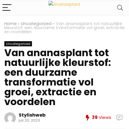
Home
»
Uncategorized
»
Van ananasplant tot natuurlijke
kleurstof: een duurzame transformatie vol groei, extractie
en voordelen
Uncategorized
Van ananasplant tot
natuurlijke kleurstof:
een duurzame
transformatie vol
groei, extractie en
voordelen
Stylishweb
39
Views
juli 20, 2023