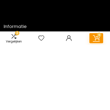
Informatie
0
0
Contact
Vergelijken
Sitemap
Klantenservice
Over ons
Onze webshops
Vacature
Blogs
Privacybeleid
Adverteren
Contact