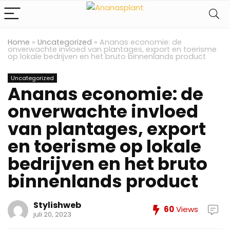
Home
»
Uncategorized
»
Ananas economie: de
onverwachte invloed van plantages, export en toerisme
op lokale bedrijven en het bruto binnenlands product
Uncategorized
Ananas economie: de
onverwachte invloed
van plantages, export
en toerisme op lokale
bedrijven en het bruto
binnenlands product
Stylishweb
60
Views
juli 20, 2023