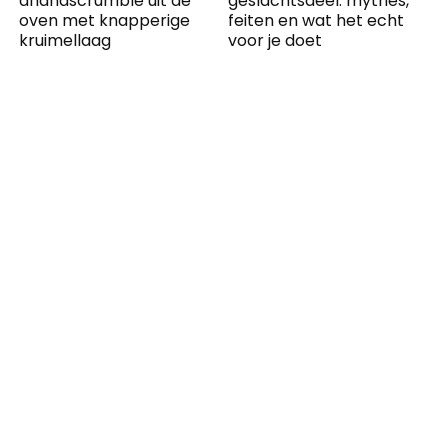
ananascrumble uit de
geslachtsdeel: mythes,
oven met knapperige
feiten en wat het echt
kruimellaag
voor je doet