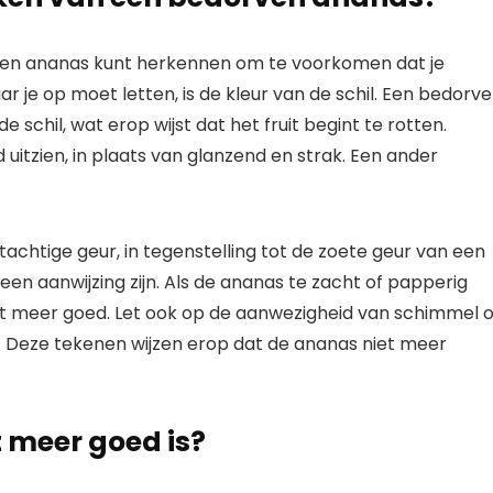
rven ananas kunt herkennen om te voorkomen dat je
r je op moet letten, is de kleur van de schil. Een bedorv
schil, wat erop wijst dat het fruit begint te rotten.
uitzien, in plaats van glanzend en strak. Een ander
achtige geur, in tegenstelling tot de zoete geur van een
een aanwijzing zijn. Als de ananas te zacht of papperig
k niet meer goed. Let ook op de aanwezigheid van schimmel o
s. Deze tekenen wijzen erop dat de ananas niet meer
t meer goed is?