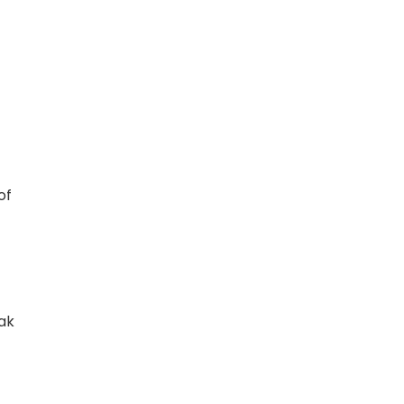
of
aak