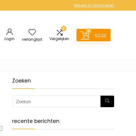
Nieuws en blogs lezen
0
0
€
0.00
Login
Vergelijken
verlanglijst
Zoeken
recente berichten