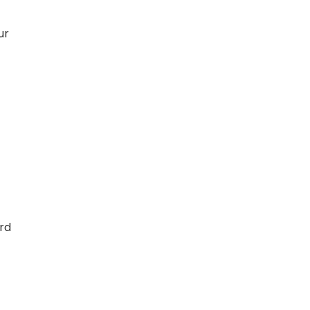
ur
ard