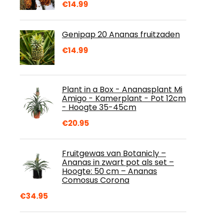
€
14.99
Genipap 20 Ananas fruitzaden
€
14.99
Plant in a Box - Ananasplant Mi
Amigo - Kamerplant - Pot 12cm
- Hoogte 35-45cm
€
20.95
Fruitgewas van Botanicly –
Ananas in zwart pot als set –
Hoogte: 50 cm – Ananas
Comosus Corona
€
34.95