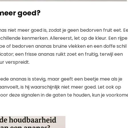
 meer goed?
s niet meer goed is, zodat je geen bedorven fruit eet. E
chillende kenmerken. Allereerst, let op de kleur. Een rijpe
ijpe of bedorven ananas bruine vlekken en een doffe schil
ator; een frisse ananas ruikt zoet en fruitig, terwijl een
r verspreidt.
ede ananas is stevig, maar geeft een beetje mee als je
nvoelt, is hij waarschijnlijk niet meer goed. Let ook op
oor deze signalen in de gaten te houden, kun je voorkom