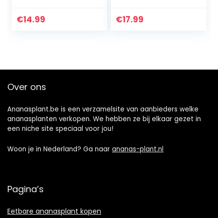
Succulent Cactus
Plant Pot Planter
€
14.99
€
17.99
Container…
Over ons
Ananasplant.be is een verzamelsite van aanbieders welke
ananasplanten verkopen. We hebben ze bij elkaar gezet in
een niche site speciaal voor jou!
Woon je in Nederland? Ga naar
ananas-plant.nl
Pagina’s
Eetbare ananasplant kopen