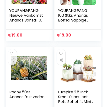
YOUPANGPANG
YOUPANGPANG
Nieuwe Aankomst
100 Stks Ananas
Ananas Bonsai 100
Bonsai Sappige
Stks/zak Dwerg
Heerlijke Fruit
Ananas Plantas
zaailingen
Boom Fruit
Zeldzame
€
19.00
€
19.00
Zeldzame Bonsais
Exotische Bonsai
Plant Bonsai…
Potted Plant
Decoratie…
Radny 50st
Luxspire 2.8 Inch
Ananas fruit zaden
Small Succulent
Pots Set of 4, Mini
Ceramic Porcelain