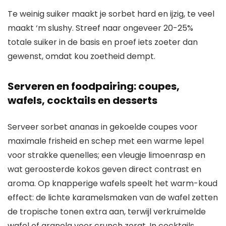
Te weinig suiker maakt je sorbet hard en ijzig, te veel
maakt ‘m slushy. Streef naar ongeveer 20-25%
totale suiker in de basis en proef iets zoeter dan
gewenst, omdat kou zoetheid dempt.
Serveren en foodpairing: coupes,
wafels, cocktails en desserts
Serveer sorbet ananas in gekoelde coupes voor
maximale frisheid en schep met een warme lepel
voor strakke quenelles; een vleugje limoenrasp en
wat geroosterde kokos geven direct contrast en
aroma. Op knapperige wafels speelt het warm-koud
effect: de lichte karamelsmaken van de wafel zetten
de tropische tonen extra aan, terwijl verkruimelde
wafel of granola voor crunch zorgt. In cocktails