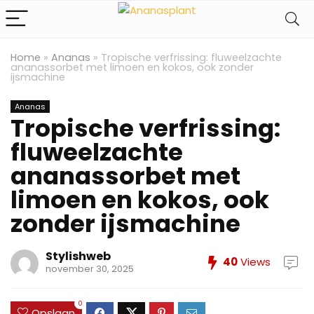
Home
»
Ananas
»
Tropische verfrissing: fluweelzachte
ananassorbet met limoen en kokos, ook zonder
ijsmachine
Ananas
Tropische verfrissing:
fluweelzachte
ananassorbet met
limoen en kokos, ook
zonder ijsmachine
Stylishweb
40
Views
november 30, 2025
0
Opslaan