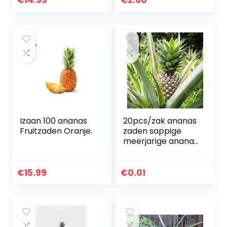
€
14.99
€
2.60
Ananas Zaden*
Izaan 100 ananas
20pcs/zak ananas
Fruitzaden Oranje.
zaden sappige
meerjarige ananas
comosus fruit
zaailingen voor
boerderij Tuin voor
€
15.99
€
0.01
Ideaal Outdoor…