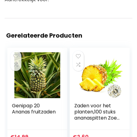
Gerelateerde Producten
Genipap 20
Zaden voor het
Ananas fruitzaden
planten,100 stuks
ananaspitten Zoet
Sappig Fruit
Heerlijke Plant Tuin
Yard Dak Decor –