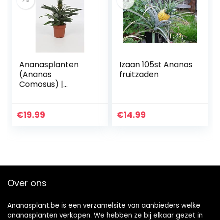
Ananasplanten
Izaan 105st Ananas
(Ananas
fruitzaden
Comosus) |
kamerplanten
tropisch | hoogte
35-40 cm | 12 cm
€
19.99
€
14.99
pot (1)
Over ons
Ananasplant.be is een verzamelsite van aanbieders welke
ananasplanten verkopen. We hebben ze bij elkaar gezet in