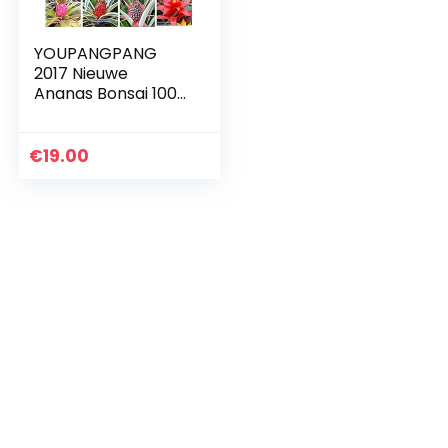
YOUPANGPANG
2017 Nieuwe
Ananas Bonsai 100
Stks/zak Dwerg
Ananas Plant Boom
Fruit Zeldzame
€
19.00
Bonsai Planten
Bonsai voor…