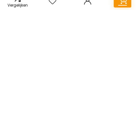
Vergelijken
Informatie
Contact
Sitemap
Klantenservice
Over ons
Onze webshops
Vacature
Blogs
Privacybeleid
Adverteren
Contact
Ananasplant.be
Postadres: Lakenvelder 3 5507KV Veldhoven Nederland