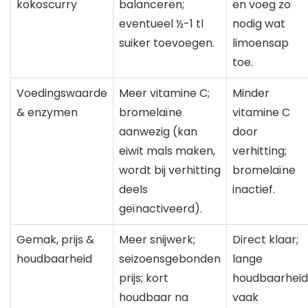
kokoscurry
balanceren;
en voeg zo
eventueel ½-1 tl
nodig wat
suiker toevoegen.
limoensap
toe.
Voedingswaarde
Meer vitamine C;
Minder
& enzymen
bromelaïne
vitamine C
aanwezig (kan
door
eiwit mals maken,
verhitting;
wordt bij verhitting
bromelaïne
deels
inactief.
geïnactiveerd).
Gemak, prijs &
Meer snijwerk;
Direct klaar;
houdbaarheid
seizoensgebonden
lange
prijs; kort
houdbaarheid
houdbaar na
vaak