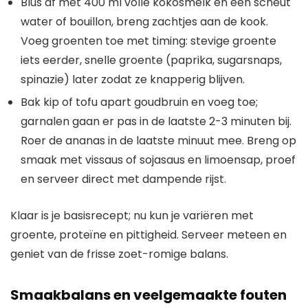
Blus af met 400 ml volle kokosmelk en een scheut
water of bouillon, breng zachtjes aan de kook.
Voeg groenten toe met timing: stevige groente
iets eerder, snelle groente (paprika, sugarsnaps,
spinazie) later zodat ze knapperig blijven.
Bak kip of tofu apart goudbruin en voeg toe;
garnalen gaan er pas in de laatste 2-3 minuten bij.
Roer de ananas in de laatste minuut mee. Breng op
smaak met vissaus of sojasaus en limoensap, proef
en serveer direct met dampende rijst.
Klaar is je basisrecept; nu kun je variëren met
groente, proteïne en pittigheid. Serveer meteen en
geniet van de frisse zoet-romige balans.
Smaakbalans en veelgemaakte fouten