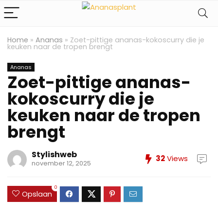
Home
»
Ananas
»
Zoet-pittige ananas-kokoscurry die je
keuken naar de tropen brengt
Ananas
Zoet-pittige ananas-
kokoscurry die je
keuken naar de tropen
brengt
Stylishweb
32
Views
november 12, 2025
0
Opslaan