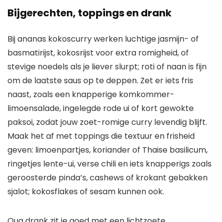
Bijgerechten, toppings en drank
Bij ananas kokoscurry werken luchtige jasmijn- of
basmatirijst, kokosrijst voor extra romigheid, of
stevige noedels als je liever slurpt; roti of naan is fijn
om de laatste saus op te deppen. Zet er iets fris
naast, zoals een knapperige komkommer-
limoensalade, ingelegde rode ui of kort gewokte
paksoi, zodat jouw zoet-romige curry levendig blijft.
Maak het af met toppings die textuur en frisheid
geven: limoenpartjes, koriander of Thaise basilicum,
ringetjes lente-ui, verse chili en iets knapperigs zoals
geroosterde pinda’s, cashews of krokant gebakken
sjalot; kokosflakes of sesam kunnen ook.
Qua drank zit je goed met een lichtzoete,