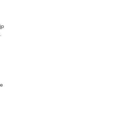
jp
.
te