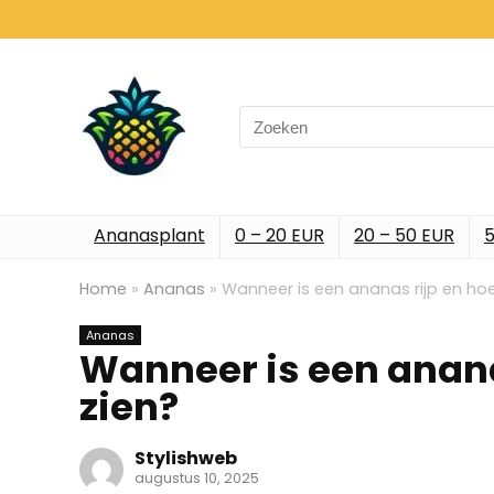
Search
for:
Ananasplant
0 – 20 EUR
20 – 50 EUR
5
Home
»
Ananas
»
Wanneer is een ananas rijp en hoe 
Ananas
Wanneer is een ananas
zien?
Stylishweb
augustus 10, 2025