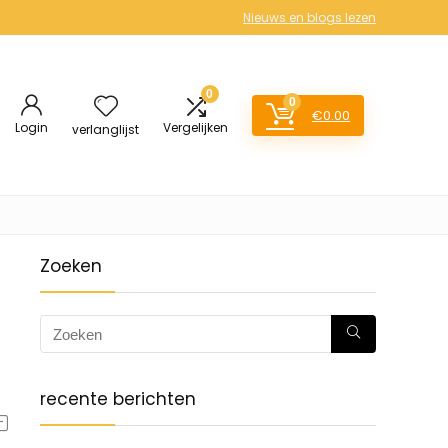
Nieuws en blogs lezen
0
0
€
0.00
Login
Vergelijken
verlanglijst
Zoeken
recente berichten