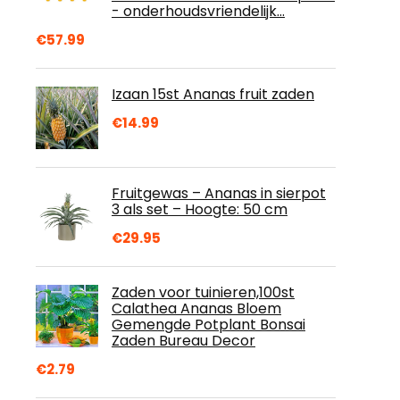
- onderhoudsvriendelijk…
€
57.99
Izaan 15st Ananas fruit zaden
€
14.99
Fruitgewas – Ananas in sierpot
3 als set – Hoogte: 50 cm
€
29.95
Zaden voor tuinieren,100st
Calathea Ananas Bloem
Gemengde Potplant Bonsai
Zaden Bureau Decor
€
2.79