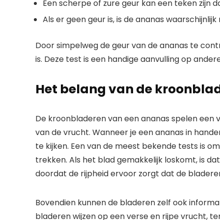
Een scherpe of zure geur kan een teken zijn da
Als er geen geur is, is de ananas waarschijnlijk n
Door simpelweg de geur van de ananas te control
is. Deze test is een handige aanvulling op ande
Het belang van de kroonbla
De kroonbladeren van een ananas spelen een ver
van de vrucht. Wanneer je een ananas in hande
te kijken. Een van de meest bekende tests is om
trekken. Als het blad gemakkelijk loskomt, is da
doordat de rijpheid ervoor zorgt dat de bladere
Bovendien kunnen de bladeren zelf ook informa
bladeren wijzen op een verse en rijpe vrucht, t