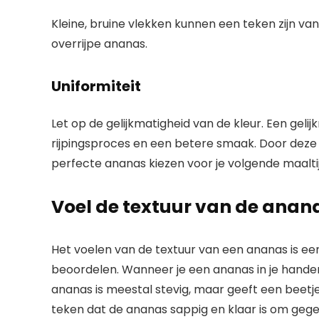
Kleine, bruine vlekken kunnen een teken zijn van
overrijpe ananas.
Uniformiteit
Let op de gelijkmatigheid van de kleur. Een geli
rijpingsproces en een betere smaak. Door deze 
perfecte ananas kiezen voor je volgende maaltij
Voel de textuur van de anan
Het voelen van de textuur van een ananas is ee
beoordelen. Wanneer je een ananas in je handen 
ananas is meestal stevig, maar geeft een beetje
teken dat de ananas sappig en klaar is om gege