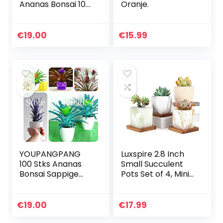
Ananas Bonsai 100
Oranje.
Stks/zak Dwerg
Ananas Plant
Boom Fruit
€
19.00
€
15.99
Zeldzame Bonsai
Planten Bonsai
voor…
YOUPANGPANG
Luxspire 2.8 Inch
100 Stks Ananas
Small Succulent
Bonsai Sappige
Pots Set of 4, Mini
Heerlijke Fruit
Ceramic Porcelain
zaailingen
Succulent Cactus
Zeldzame
Plant Pot Planter
€
19.00
€
17.99
Exotische Bonsai
Container…