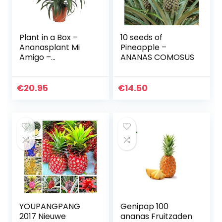
Plant in a Box –
10 seeds of
Ananasplant Mi
Pineapple –
Amigo –
ANANAS COMOSUS
Kamerplant – Pot
12cm – Hoogte 35-
45cm
€
20.95
€
14.50
YOUPANGPANG
Genipap 100
2017 Nieuwe
ananas Fruitzaden