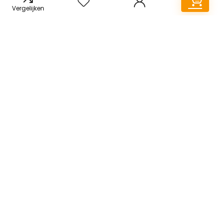
Vergelijken
Informatie
Contact
Sitemap
Klantenservice
Over ons
Onze webshops
Vacature
Blogs
Privacybeleid
Adverteren
Contact
Ananasplant.be
Postadres: Lakenvelder 3 5507KV Veldhoven Nederland