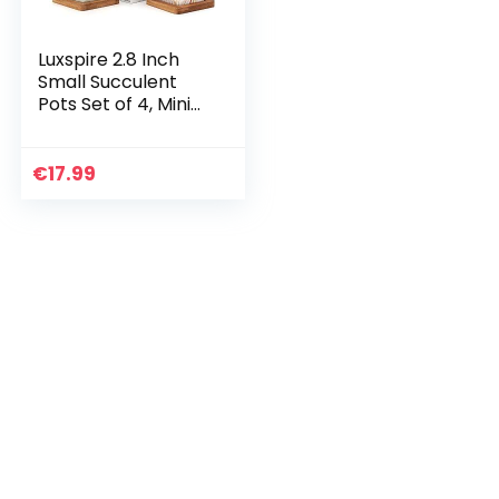
Luxspire 2.8 Inch
Small Succulent
Pots Set of 4, Mini
Ceramic Porcelain
Succulent Cactus
Plant Pot Planter
€
17.99
Container…