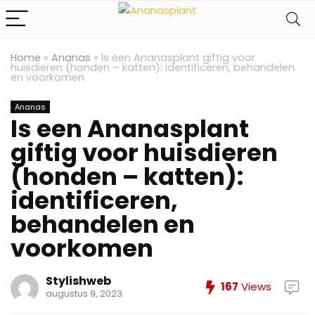
Home
»
Ananas
»
Is een Ananasplant giftig voor
huisdieren (honden – katten): identificeren, behandelen
en voorkomen
Ananas
Is een Ananasplant
giftig voor huisdieren
(honden – katten):
identificeren,
behandelen en
voorkomen
Stylishweb
167
Views
augustus 9, 2023