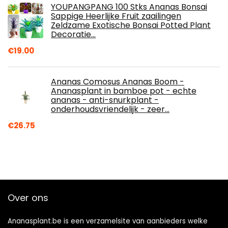
YOUPANGPANG 100 Stks Ananas Bonsai
Sappige Heerlijke Fruit zaailingen
Zeldzame Exotische Bonsai Potted Plant
Decoratie…
€
19.00
Ananas Comosus Ananas Boom -
Ananasplant in bamboe pot - echte
ananas - anti-snurkplant -
onderhoudsvriendelijk - zeer…
€
26.75
Over ons
Ananasplant.be is een verzamelsite van aanbieders welke