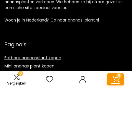
ananasplanten verkopen. We hebben ze bij elkaar gezet in
een niche site speciaal voor jou!
Woon je in Nederland? Ga naar
ananas-plant.nl
Pagina’s
Eetbare ananasplant kopen
Mini ananas plant kopen
0
Ananas plant stekken kopen
0
Vergelijken
Informatie
Contact