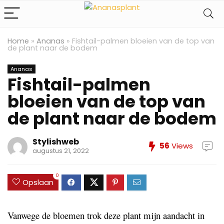
Home
»
Ananas
»
Fishtail-palmen bloeien van de top van
de plant naar de bodem
Ananas
Fishtail-palmen
bloeien van de top van
de plant naar de bodem
Stylishweb
56
Views
augustus 21, 2022
0
Opslaan
Vanwege de bloemen trok deze plant mijn aandacht in