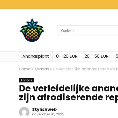
Search
for:
Ananasplant
0 – 20 EUR
20 – 50 EUR
5
Home
»
Ananas
»
De verleidelijke ananas: feiten en 
Ananas
De verleidelijke anana
zijn afrodiserende re
Stylishweb
november 10, 2025