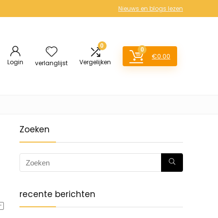
Nieuws en blogs lezen
0
0
€
0.00
Login
Vergelijken
verlanglijst
Zoeken
recente berichten