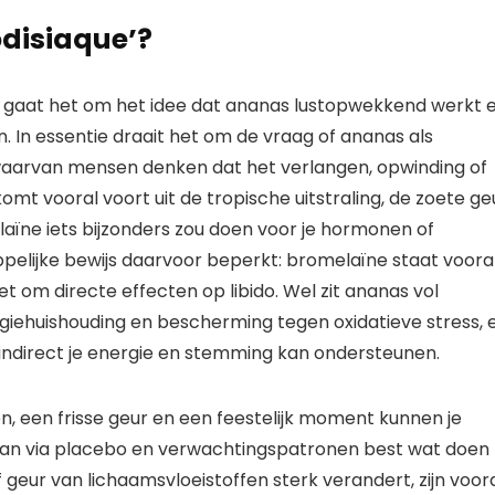
disiaque’?
an gaat het om het idee dat ananas lustopwekkend werkt 
en. In essentie draait het om de vraag of ananas als
 waarvan mensen denken dat het verlangen, opwinding of
mt vooral voort uit de tropische uitstraling, de zoete ge
aïne iets bijzonders zou doen voor je hormonen of
ppelijke bewijs daarvoor beperkt: bromelaïne staat voora
t om directe effecten op libido. Wel zit ananas vol
giehuishouding en bescherming tegen oxidatieve stress, 
 indirect je energie en stemming kan ondersteunen.
n, een frisse geur en een feestelijk moment kunnen je
an via placebo en verwachtingspatronen best wat doen
 geur van lichaamsvloeistoffen sterk verandert, zijn voor