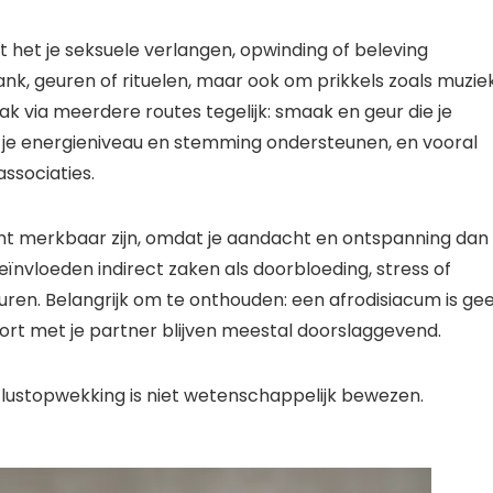
t het je seksuele verlangen, opwinding of beleving
ank, geuren of rituelen, maar ook om prikkels zoals muzie
ak via meerdere routes tegelijk: smaak en geur die je
e je energieniveau en stemming ondersteunen, en vooral
ssociaties.
ht merkbaar zijn, omdat je aandacht en ontspanning dan
ïnvloeden indirect zaken als doorbloeding, stress of
uren. Belangrijk om te onthouden: een afrodisiacum is ge
t met je partner blijven meestal doorslaggevend.
lustopwekking is niet wetenschappelijk bewezen.