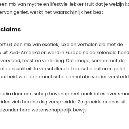
en mix van mythe en lifestyle: lekker fruit dat je welzijn k
van geniet, werkt het waarschijnlijk het best.
 claims
t uit een mix van exotiek, luxe en verhalen die met de
k uit Zuid-Amerika en werd in Europa na de koloniale hand
overvloed, feest en verleiding. Dat imago, samen met de
t sensualiteit. In verschillende tropische culturen geldt
aarheid, wat de romantische connotatie verder versterkt
e media daar een schep bovenop met anekdotes over sma
idee zich hardnekkig verspreidde. Zo groeide ananas uit
lfs zonder hard wetenschappelijk bewijs.