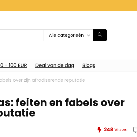
Alle categorieën
0 – 100 EUR
Deal van de dag
Blogs
fabels over zijn afrodiserende reputatie
s: feiten en fabels over
putatie
248
Views