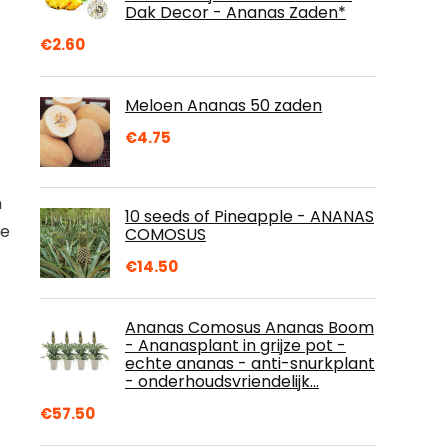
Dak Decor - Ananas Zaden*
€
2.60
Meloen Ananas 50 zaden
€
4.75
m
10 seeds of Pineapple - ANANAS
je
COMOSUS
€
14.50
Ananas Comosus Ananas Boom
- Ananasplant in grijze pot -
echte ananas - anti-snurkplant
- onderhoudsvriendelijk…
€
57.50