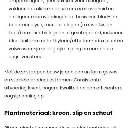
druppelirrigatie; geef stikstof voor bladgroei,
voldoende kalium voor suikers en stevigheid en
corrigeer microvoedingen op basis van blad- en
bodemanalyse; monitor plagen (o.a. wolluis en
trips) en stuur biologisch of geïntegreerd; induceer
bloei uniform met ethyleen/ethefon zodra planten
volwassen zijn voor gelijke rijping en compacte
oogstvensters.
Met deze stappen bouw je aan een uniform gewas
en stabiele productiestromen. Consistente
uitvoering levert hogere kwaliteit en een efficiëntere
oogstplanning op.
Plantmateriaal: kroon, slip en scheut
Bij een plantation ananas kies je plantmateriaal uit