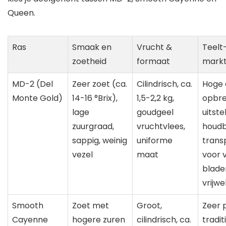
Queen.
Ras
Smaak en
Vrucht &
Teelt
zoetheid
formaat
mark
MD-2 (Del
Zeer zoet (ca.
Cilindrisch, ca.
Hoge 
Monte Gold)
14-16 °Brix),
1,5-2,2 kg,
opbre
lage
goudgeel
uitst
zuurgraad,
vruchtvlees,
houdb
sappig, weinig
uniforme
trans
vezel
maat
voor 
blade
vrijwe
Smooth
Zoet met
Groot,
Zeer 
Cayenne
hogere zuren
cilindrisch, ca.
tradit