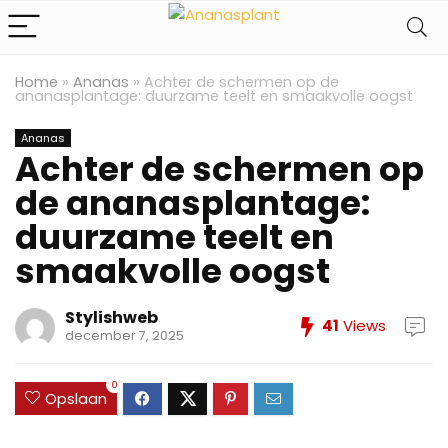
Home
»
Ananas
»
Achter de schermen op de
ananasplantage: duurzame teelt en smaakvolle oogst
Ananas
Achter de schermen op
de ananasplantage:
duurzame teelt en
smaakvolle oogst
Stylishweb
41
Views
december 7, 2025
0
Opslaan