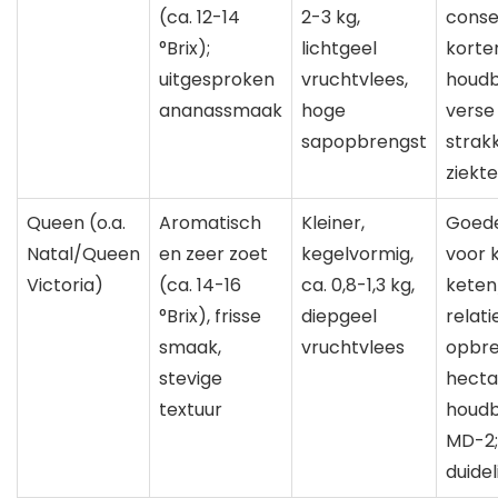
(ca. 12-14
2-3 kg,
conse
°Brix);
lichtgeel
korte
uitgesproken
vruchtvlees,
houdb
ananassmaak
hoge
verse
sapopbrengst
strak
ziekt
Queen (o.a.
Aromatisch
Kleiner,
Goede
Natal/Queen
en zeer zoet
kegelvormig,
voor 
Victoria)
(ca. 14-16
ca. 0,8-1,3 kg,
keten
°Brix), frisse
diepgeel
relati
smaak,
vruchtvlees
opbre
stevige
hecta
textuur
houdb
MD-2;
duidel