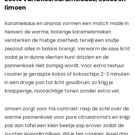
limoen
Karamelsaus en ananas vormen een match made in
heaven: de warme, boterige karamelsmaken
versterken de fruitige zoetheid, terwijl een snufje
zeezout alles in balans brengt. Verwarm de saus licht
zodat je in dunne slierten kunt drizzlen en de
pannenkoek niet zompig wordt. Voor extra textuur
rooster je geraspte kokos of kokoschips 2-3 minuten
in een droge pan tot licht goudbruin; zo krijg je
knapperige, nootachtige tonen zonder extra vet.
Limoen zorgt voor fris contrast: rasp de schil over de
warme pannenkoek voor pure citrusaroma’s en knijp
pas aan tafel een klein beetje sap erover zodat de
zuurtjes levendig blijven. Wil je het romiger, lepel dan