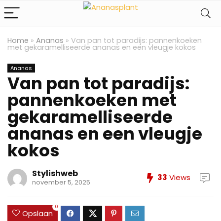
Home
»
Ananas
»
Van pan tot paradijs: pannenkoeken
met gekaramelliseerde ananas en een vleugje kokos
Ananas
Van pan tot paradijs:
pannenkoeken met
gekaramelliseerde
ananas en een vleugje
kokos
Stylishweb
33
Views
november 5, 2025
0
Opslaan