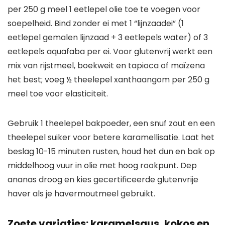
per 250 g meel 1 eetlepel olie toe te voegen voor
soepelheid. Bind zonder ei met 1 “lijnzaadei” (1
eetlepel gemalen lijnzaad + 3 eetlepels water) of 3
eetlepels aquafaba per ei. Voor glutenvrij werkt een
mix van rijstmeel, boekweit en tapioca of maïzena
het best; voeg ½ theelepel xanthaangom per 250 g
meel toe voor elasticiteit.
Gebruik 1 theelepel bakpoeder, een snuf zout en een
theelepel suiker voor betere karamellisatie. Laat het
beslag 10-15 minuten rusten, houd het dun en bak op
middelhoog vuur in olie met hoog rookpunt. Dep
ananas droog en kies gecertificeerde glutenvrije
haver als je havermoutmeel gebruikt.
Zoete variaties: karamelsaus, kokos en