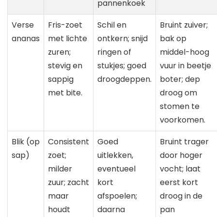
pannenkoek
Verse
Fris-zoet
Schil en
Bruint zuiver;
ananas
met lichte
ontkern; snijd
bak op
zuren;
ringen of
middel-hoog
stevig en
stukjes; goed
vuur in beetje
sappig
droogdeppen.
boter; dep
met bite.
droog om
stomen te
voorkomen.
Blik (op
Consistent
Goed
Bruint trager
sap)
zoet;
uitlekken,
door hoger
milder
eventueel
vocht; laat
zuur; zacht
kort
eerst kort
maar
afspoelen;
droog in de
houdt
daarna
pan